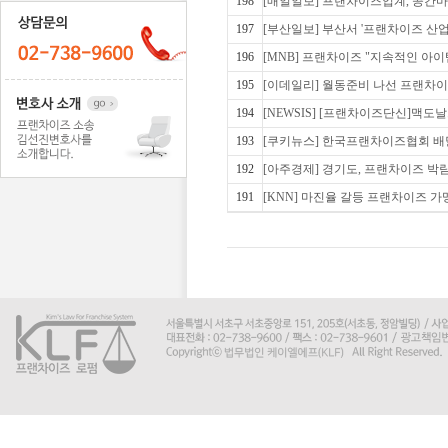
198
[매일일보] 프랜차이즈업계, 공간
197
[부산일보] 부산서 '프랜차이즈 산
196
[MNB] 프랜차이즈 "지속적인 아이
195
[이데일리] 월동준비 나선 프랜차
194
[NEWSIS] [프랜차이즈단신]맥도
193
[쿠키뉴스] 한국프랜차이즈협회 배달
192
[아주경제] 경기도, 프랜차이즈 
191
[KNN] 마진율 갈등 프랜차이즈 가